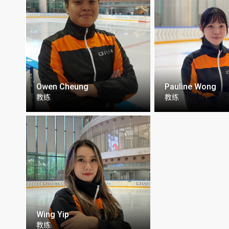
Owen Cheung
Pauline Wong
教练
教练
Wing Yip
教练