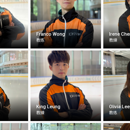
Franco Wong
Irene Ch
教练
教練
King Leung
Olivia Lee
教練
教练