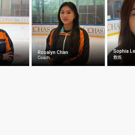
Sophia L
Rosalyn Chan
教练
Coach