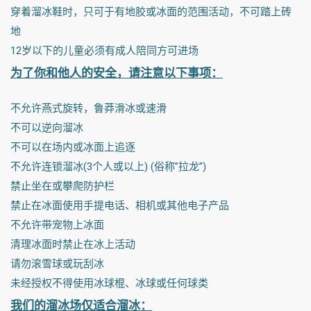
穿着溜冰鞋时，只可于有地胶或冰面的范围活动，不可踏上砖
地
12岁以下的儿童必须有成人陪同方可进场
为了你和他人的安全，请注意以下事项：
不允许燕式旋转，鲁莽滑冰或速滑
不可以逆向溜冰
不可以在场内或冰面上追逐
不允许连锁溜冰(3个人或以上) (俗称”拉龙”)
禁止坐在或攀爬防护栏
禁止在冰面使用手提电话、相机或其他电子产品
不允许带宠物上冰面
清理冰面时禁止在冰上活动
请勿滚雪球或玩刮冰
未经授权不得使用冰球棍、冰球或任何球类
我们的溜冰场仅适合溜冰：