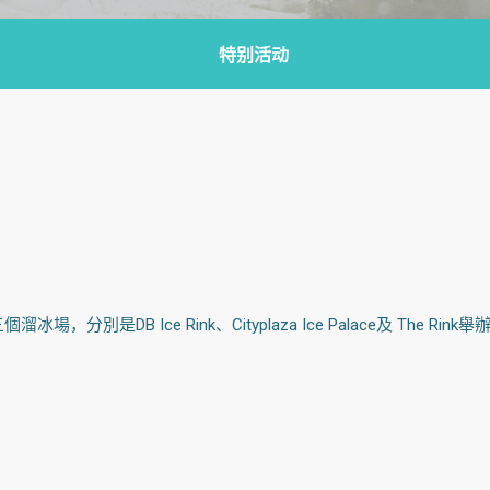
特别活动
是DB Ice Rink、Cityplaza Ice Palace及 The Ri