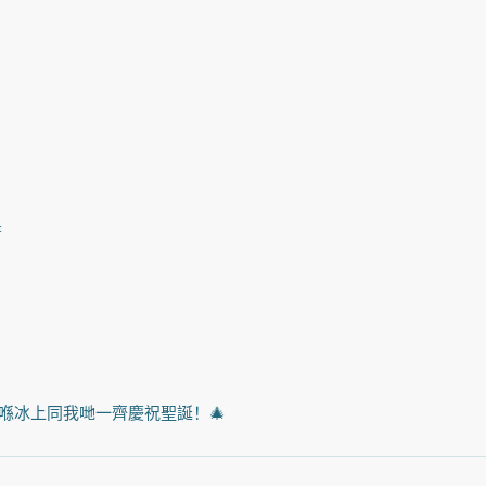
書
場，喺冰上同我哋一齊慶祝聖誕！🎄