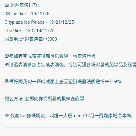
📅 巡迴表演日期：
DB Ice Rink - 14/12/25
Cityplaza Ice Palace - 19-21/12/25
The Rink - 13 & 14/12/25
💰費用: 巡迴表演每位$300
🎁參加者完成表演後都可以獲得一張表演證書
🎁巡迴表演參加者完成表演後，分別可獲各場派發的紀念品及證
準備好同我哋一齊喺冰面上感受聖誕嘅魔法同熱情未？⛸️💫
報名方法: 立即向你們所屬的教練查詢😇
💬 快啲Tag你嘅朋友，叫埋一大班friend 12月一齊嚟康城溜冰