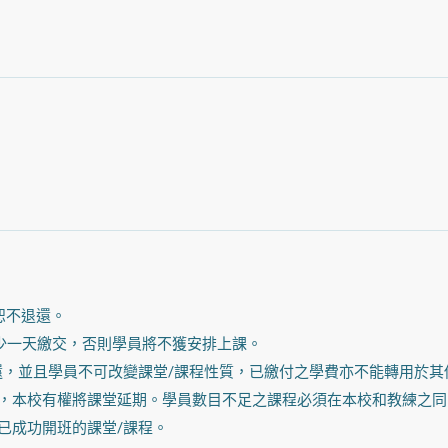
恕不退還。
少一天繳交，否則學員將不獲安排上課。
還，並且學員不可改變課堂/課程性質，已繳付之學費亦不能轉用於其
，本校有權將課堂延期。學員數目不足之課程必須在本校和教練之同
已成功開班的課堂/課程。