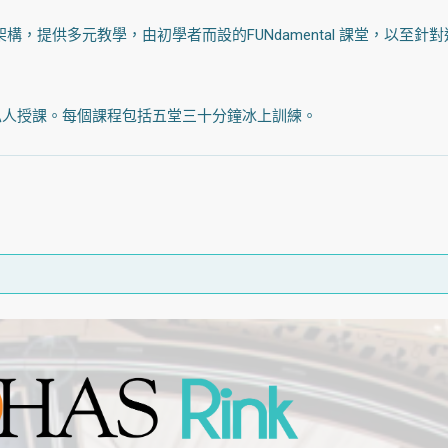
(ISIAsia) 的國際級課程架構，提供多元教學，由初學者而設的FUNdamen
私人授課。每個課程包括五堂三十分鐘冰上訓練。