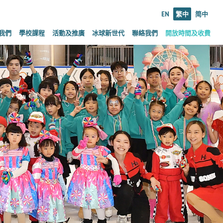
EN
繁中
简中
我們
學校課程
活動及推廣
冰球新世代
聯絡我們
開放時間及收費