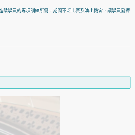
tal 課堂，以至針對進階學員的專項訓練所需，期間不乏比賽及演出機會，讓學員發揮