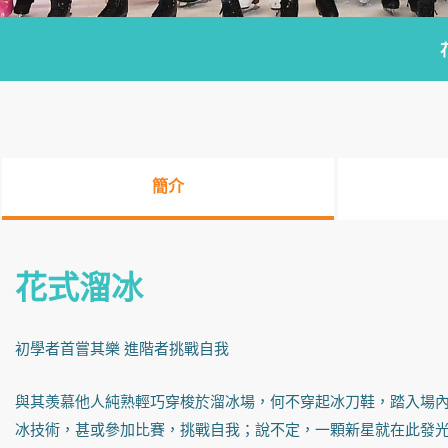
簡介
花式溜冰
初學者首嘗其樂 進階者挑戰自我
與其羡慕他人純熟輕巧穿梭於溜冰場，何不穿起冰刀鞋，踏入場
冰技術，甚或參加比賽，挑戰自我；說不定，一顆新星就在此發